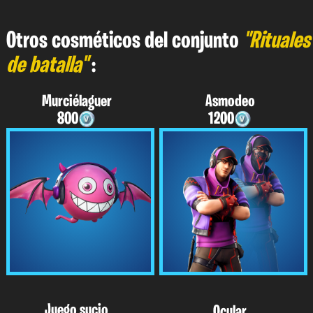
Otros cosméticos del conjunto
"Rituales
de batalla"
:
Murciélaguer
Asmodeo
800
1200
Juego sucio
Ocular