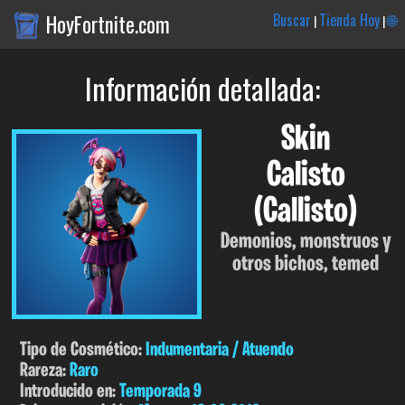
HoyFortnite.com
Buscar
Tienda Hoy
🌐
|
|
Información detallada:
Skin
Calisto
(Callisto)
Demonios, monstruos y
otros bichos, temed
Tipo de Cosmético:
Indumentaria / Atuendo
Rareza:
Raro
Introducido en:
Temporada 9