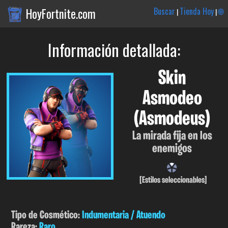
HoyFortnite.com
Buscar
Tienda Hoy
🌐
|
|
Información detallada:
Skin
Asmodeo
(Asmodeus)
La mirada fija en los
enemigos
[Estilos seleccionables]
Tipo de Cosmético:
Indumentaria / Atuendo
Rareza:
Raro