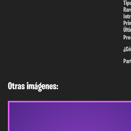
Tip
Rar
Int
Pri
Últ
Pre
¿Có
Par
Otras imágenes: