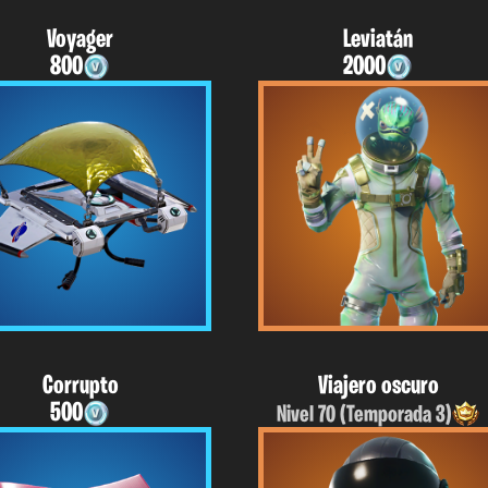
Voyager
Leviatán
800
2000
Viajero oscuro
Corrupto
500
Nivel 70 (Temporada 3)