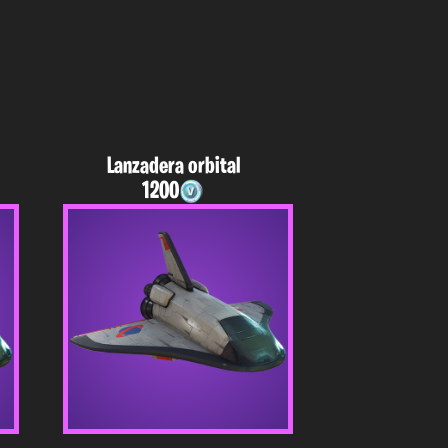
Lanzadera orbital
1200