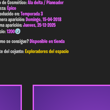
o de Cosmético:
Ala delta / Planeador
eza:
Épico
roducido en:
Temporada 3
mera aparición:
Domingo, 15-04-2018
ima aparición:
Jueves, 25-12-2025
cio:
1200
mo se consigue?
Disponible en tienda
te del cojunto:
Exploradores del espacio