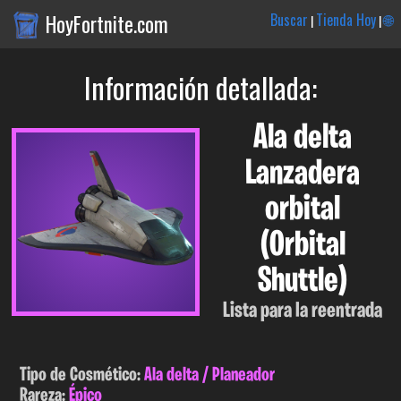
HoyFortnite.com
Buscar
Tienda Hoy
🌐
|
|
Información detallada:
Ala delta
Lanzadera
orbital
(Orbital
Shuttle)
Lista para la reentrada
Tipo de Cosmético:
Ala delta / Planeador
Rareza:
Épico