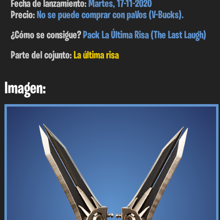
Fecha de lanzamiento:
Martes, 17-11-2020
Precio:
No se puede comprar con paVos (V-Bucks).
¿Cómo se consigue?
Pack La Última Risa (The Last Laugh)
Parte del cojunto:
La última risa
Imagen: