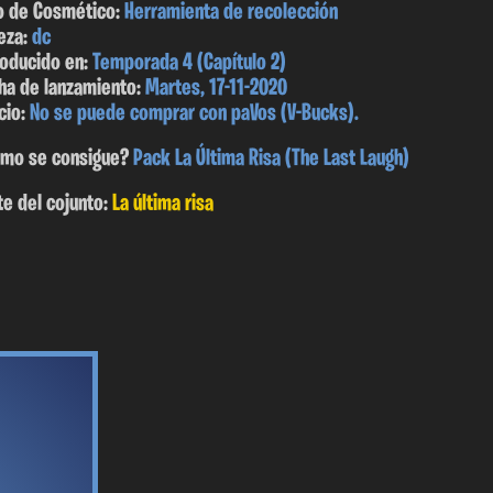
o de Cosmético:
Herramienta de recolección
eza:
dc
roducido en:
Temporada 4 (Capítulo 2)
ha de lanzamiento:
Martes, 17-11-2020
cio:
No se puede comprar con paVos (V-Bucks).
mo se consigue?
Pack La Última Risa (The Last Laugh)
te del cojunto:
La última risa