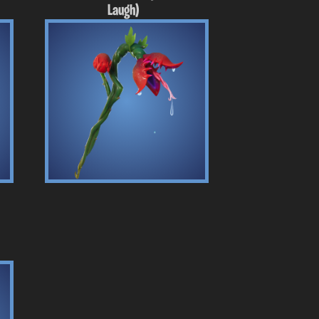
Laugh)
t