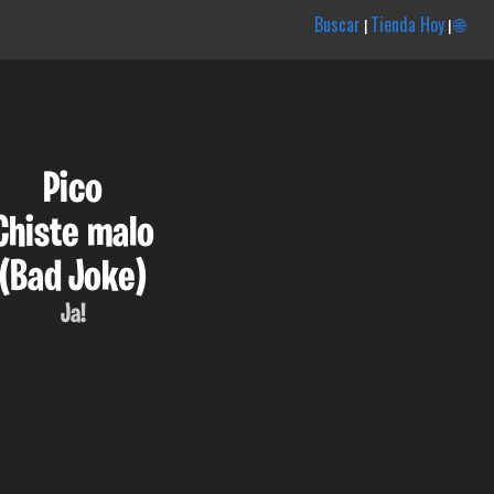
Buscar
Tienda Hoy
🌐
|
|
Pico
Chiste malo
(Bad Joke)
Ja!