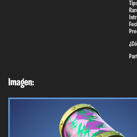
Tip
Rar
Int
Fec
Pre
¿Có
Par
Imagen: