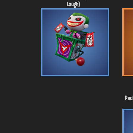
Laugh)
Pac