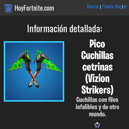
HoyFortnite.com
Buscar
Tienda Hoy
🌐
|
|
Información detallada:
Pico
Cuchillas
cetrinas
(Vizion
Strikers)
Cuchillas con filos
infalibles y de otro
mundo.