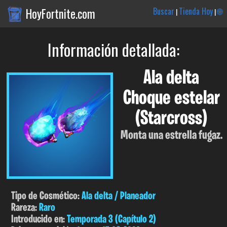
HoyFortnite.com
Buscar
Tienda Hoy
🌐
|
|
Información detallada:
Ala delta
Choque estelar
(Starcross)
Monta una estrella fugaz.
Tipo de Cosmético:
Ala delta / Planeador
Rareza:
Raro
Introducido en:
Temporada 3 (Capítulo 2)