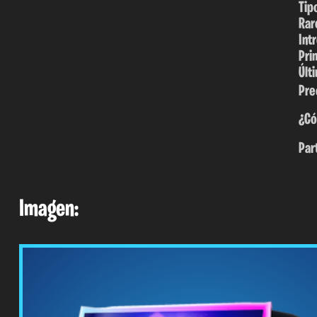
Tip
Rar
Int
Pri
Últ
Pre
¿Có
Par
Imagen: