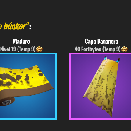
e búnker"
:
Maduro
Capa Bananera
Nivel 19 (Temp 9)
40 Fortbytes (Temp 9)