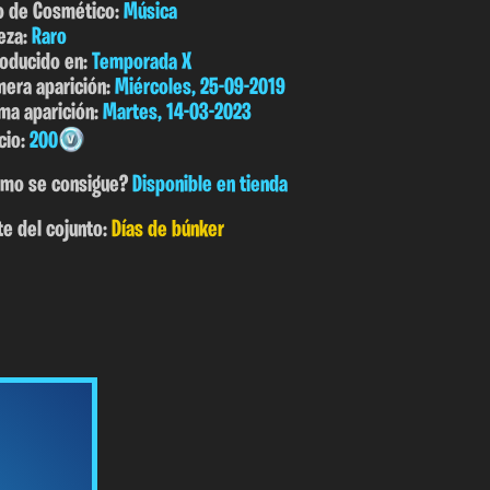
o de Cosmético:
Música
eza:
Raro
roducido en:
Temporada X
mera aparición:
Miércoles, 25-09-2019
ima aparición:
Martes, 14-03-2023
cio:
200
mo se consigue?
Disponible en tienda
te del cojunto:
Días de búnker