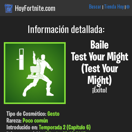
HoyFortnite.com
Buscar
Tienda Hoy
🌐
|
|
Información detallada:
Baile
Test Your Might
(Test Your
Might)
¡Éxito!
Tipo de Cosmético:
Gesto
Rareza:
Poco común
Introducido en:
Temporada 2 (Capítulo 6)