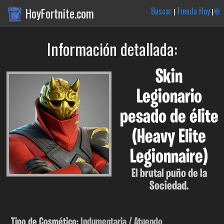
HoyFortnite.com
Buscar
Tienda Hoy
🌐
|
|
Información detallada:
Skin
Legionario
pesado de élite
(Heavy Elite
Legionnaire)
El brutal puño de la
Sociedad.
Tipo de Cosmético:
Indumentaria / Atuendo