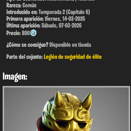
Rareza:
Común
Introducido en:
Temporada 2 (Capítulo 6)
Primera aparición:
Viernes, 14-03-2025
Última aparición:
Sábado, 07-03-2026
Precio:
800
¿Cómo se consigue?
Disponible en tienda
Parte del cojunto:
Legión de seguridad de élite
Imagen: