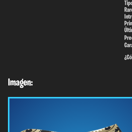
Tip
Rar
Int
Pri
Últ
Pre
Car
¿Có
Imagen: