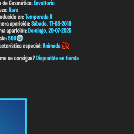
o de Cosmético:
Envoltorio
eza:
Raro
roducido en:
Temporada X
mera aparición:
Sábado, 17-08-2019
ima aparición:
Domingo, 20-07-2025
cio:
500
acterística especial:
Animada
mo se consigue?
Disponible en tienda