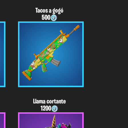
Tacos a gogó
500
Llama cortante
1200