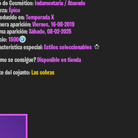
o de Cosmético:
Indumentaria / Atuendo
eza:
Épico
roducido en:
Temporada X
mera aparición:
Viernes, 16-08-2019
ima aparición:
Sábado, 08-02-2025
cio:
1500
acterística especial:
Estilos seleccionables
mo se consigue?
Disponible en tienda
te del cojunto:
Las sobras