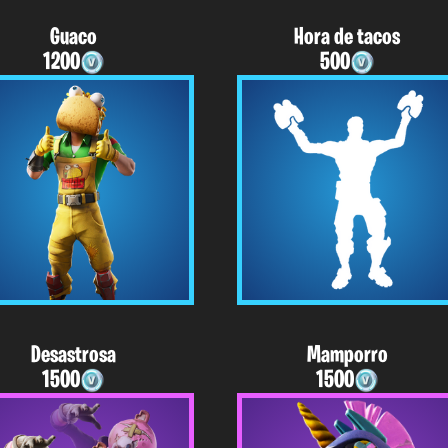
Guaco
Hora de tacos
1200
500
Desastrosa
Mamporro
1500
1500