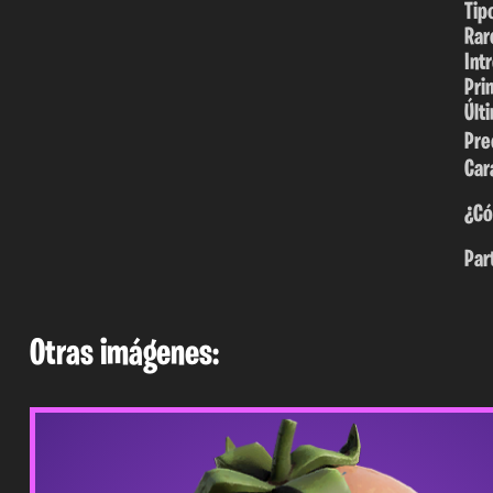
Tip
Rar
Int
Pri
Últ
Pre
Car
¿Có
Par
Otras imágenes: