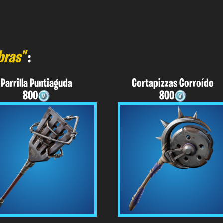
bras"
:
Parrilla Puntiaguda
Cortapizzas Corroído
800
800