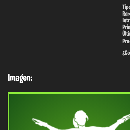
Tip
Rar
Int
Pri
Últ
Pre
¿Có
Imagen: