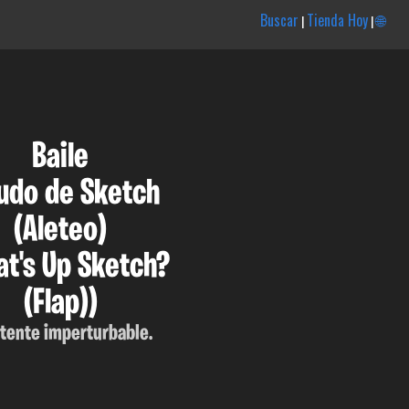
Buscar
Tienda Hoy
🌐
|
|
Baile
udo de Sketch
(Aleteo)
t's Up Sketch?
(Flap))
tente imperturbable.