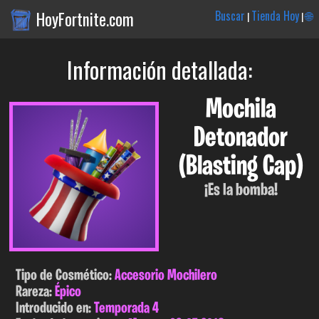
HoyFortnite.com
Buscar
Tienda Hoy
🌐
|
|
Información detallada:
Mochila
Detonador
(Blasting Cap)
¡Es la bomba!
Tipo de Cosmético:
Accesorio Mochilero
Rareza:
Épico
Introducido en:
Temporada 4