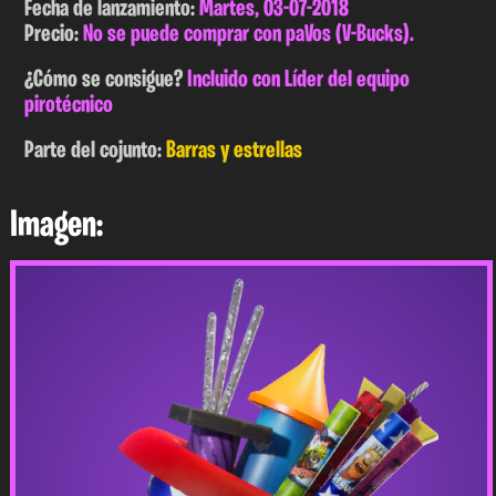
Fecha de lanzamiento:
Martes, 03-07-2018
Precio:
No se puede comprar con paVos (V-Bucks).
¿Cómo se consigue?
Incluido con Líder del equipo
pirotécnico
Parte del cojunto:
Barras y estrellas
Imagen: