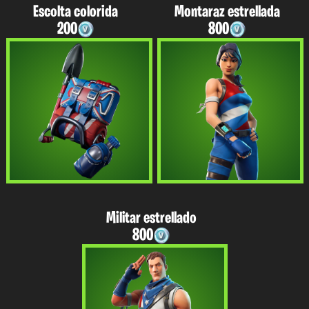
Escolta colorida
Montaraz estrellada
200
800
Militar estrellado
800