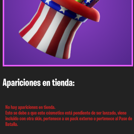
Apariciones en tienda:
No hay apariciones en tienda.
Esto se debe a que este cósmetico está pendiente de ser lanzado, viene
incluido con otra skin, pertenece a un pack externo o pertenece al Pase de
Batalla.