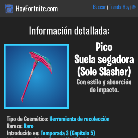
HoyFortnite.com
Buscar
Tienda Hoy
🌐
|
|
Información detallada:
Pico
Suela segadora
(Sole Slasher)
Con estilo y absorción
de impacto.
Tipo de Cosmético:
Herramienta de recolección
Rareza:
Raro
Introducido en:
Temporada 3 (Capítulo 5)