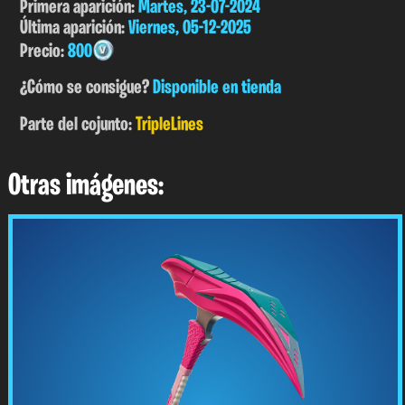
Primera aparición:
Martes, 23-07-2024
Última aparición:
Viernes, 05-12-2025
Precio:
800
¿Cómo se consigue?
Disponible en tienda
Parte del cojunto:
TripleLines
Otras imágenes: