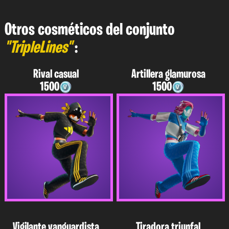
Otros cosméticos del conjunto
"TripleLines"
:
Rival casual
Artillera glamurosa
1500
1500
Vigilante vanguardista
Tiradora triunfal