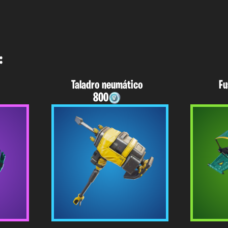
:
a
Taladro neumático
Fu
800