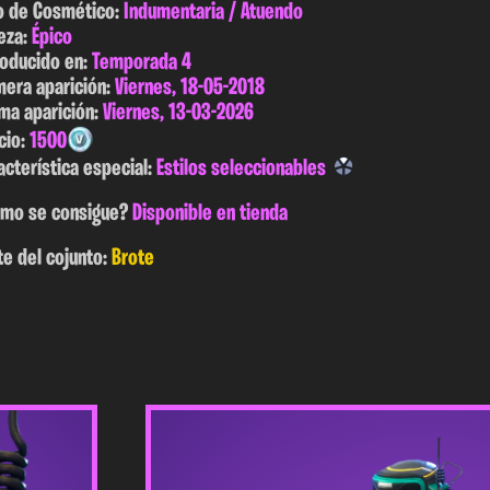
o de Cosmético:
Indumentaria / Atuendo
eza:
Épico
roducido en:
Temporada 4
mera aparición:
Viernes, 18-05-2018
ima aparición:
Viernes, 13-03-2026
cio:
1500
acterística especial:
Estilos seleccionables
mo se consigue?
Disponible en tienda
te del cojunto:
Brote