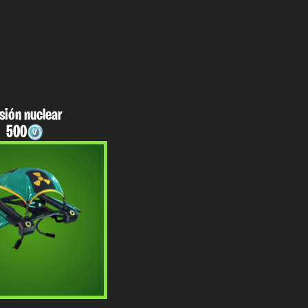
sión nuclear
500