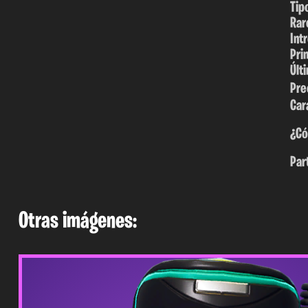
Tip
Rar
Int
Pri
Últ
Pre
Car
¿Có
Par
Otras imágenes: