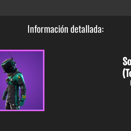
Información detallada:
So
(T