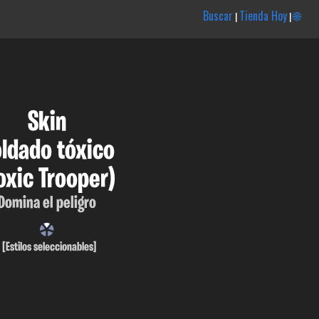
Buscar
Tienda Hoy
🌐
|
|
Skin
ldado tóxico
oxic Trooper)
Domina el peligro
[Estilos seleccionables]