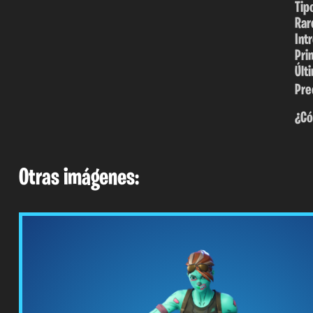
Tip
Rar
Int
Pri
Últ
Pre
¿Có
Otras imágenes: