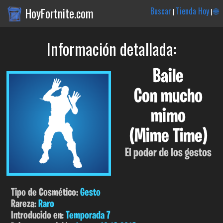
HoyFortnite.com
Buscar
Tienda Hoy
🌐
|
|
Información detallada:
Baile
Con mucho
mimo
(Mime Time)
El poder de los gestos
Tipo de Cosmético:
Gesto
Rareza:
Raro
Introducido en:
Temporada 7