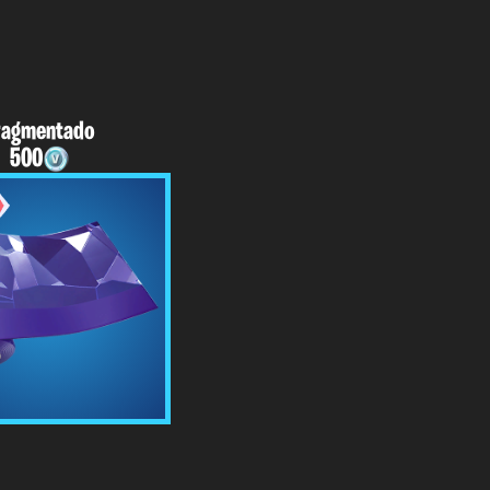
ragmentado
500