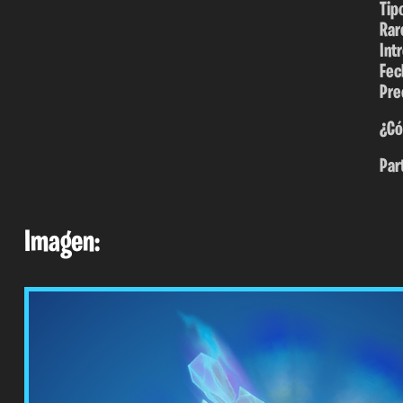
Tip
Rar
Int
Fec
Pre
¿Có
Par
Imagen: