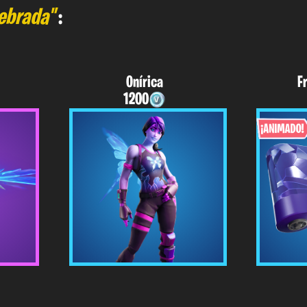
ebrada"
:
Onírica
F
1200