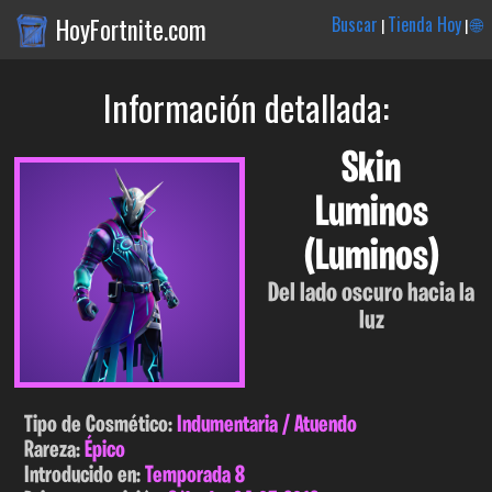
HoyFortnite.com
Buscar
Tienda Hoy
🌐
|
|
Información detallada:
Skin
Luminos
(Luminos)
Del lado oscuro hacia la
luz
Tipo de Cosmético:
Indumentaria / Atuendo
Rareza:
Épico
Introducido en:
Temporada 8