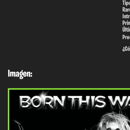
Tip
Rar
Int
Pri
Últ
Pre
¿Có
Imagen: