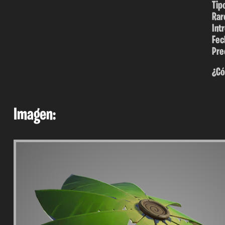
Tip
Rar
Int
Fec
Pre
¿Có
Imagen: