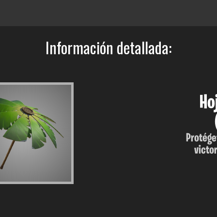
Información detallada:
Ho
Protéget
victo