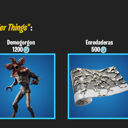
er Things"
:
Demogorgon
Enredaderas
1200
500