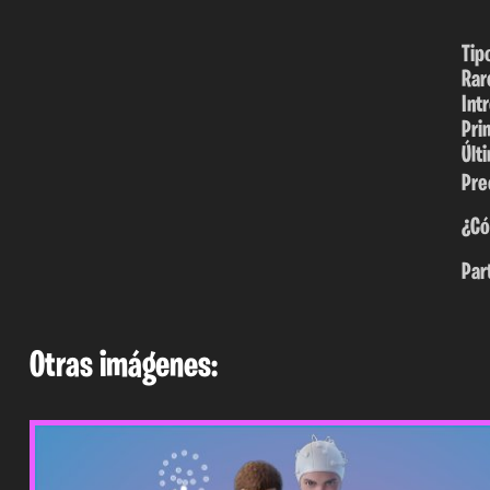
Tip
Rar
Int
Pri
Últ
Pre
¿Có
Par
Otras imágenes: