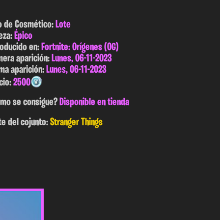
o de Cosmético:
Lote
eza:
Épico
roducido en:
Fortnite: Orígenes (OG)
mera aparición:
Lunes, 06-11-2023
ima aparición:
Lunes, 06-11-2023
cio:
2500
mo se consigue?
Disponible en tienda
te del cojunto:
Stranger Things