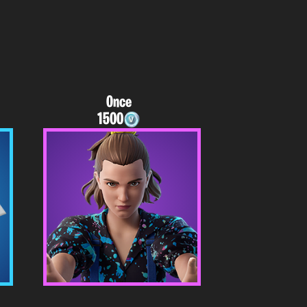
Once
1500