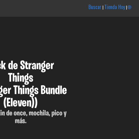
Buscar
Tienda Hoy
🌐
|
|
k de Stranger
Things
ger Things Bundle
(Eleven))
in de once, mochila, pico y
más.