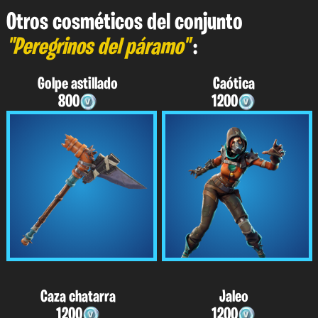
Otros cosméticos del conjunto
"Peregrinos del páramo"
:
Golpe astillado
Caótica
800
1200
Caza chatarra
Jaleo
1200
1200