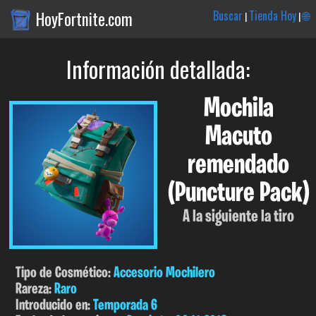
HoyFortnite.com
Buscar
Tienda Hoy
🌐
|
|
Información detallada:
Mochila
Macuto
remendado
(Puncture Pack)
A la siguiente la tiro
Tipo de Cosmético:
Accesorio Mochilero
Rareza:
Raro
Introducido en:
Temporada 6