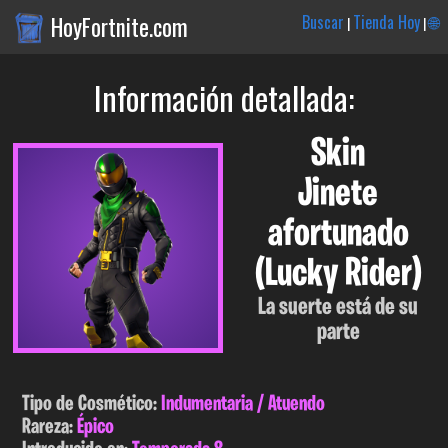
HoyFortnite.com
Buscar
Tienda Hoy
🌐
|
|
Información detallada:
Skin
Jinete
afortunado
(Lucky Rider)
La suerte está de su
parte
Tipo de Cosmético:
Indumentaria / Atuendo
Rareza:
Épico