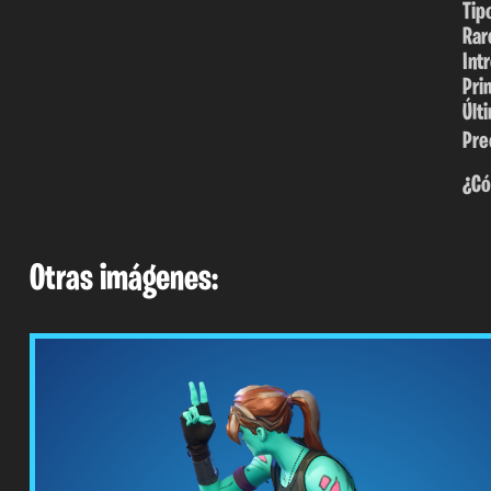
Tip
Rar
Int
Pri
Últ
Pre
¿Có
Otras imágenes: