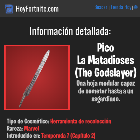
HoyFortnite.com
Buscar
Tienda Hoy
🌐
|
|
Información detallada:
Pico
La Matadioses
(The Godslayer)
Una hoja modular capaz
de someter hasta a un
asgardiano.
Tipo de Cosmético:
Herramienta de recolección
Rareza:
Marvel
Introducido en:
Temporada 7 (Capítulo 2)