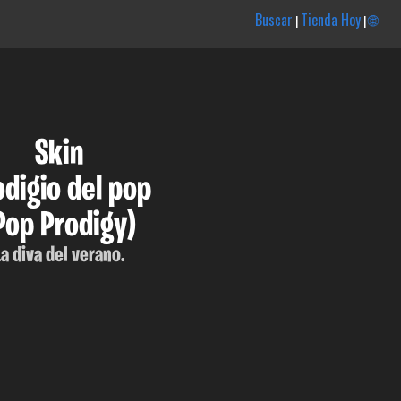
Buscar
Tienda Hoy
🌐
|
|
Skin
odigio del pop
Pop Prodigy)
La diva del verano.