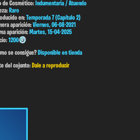
o de Cosmético:
Indumentaria / Atuendo
eza:
Raro
roducido en:
Temporada 7 (Capítulo 2)
mera aparición:
Viernes, 06-08-2021
ima aparición:
Martes, 15-04-2025
cio:
1200
mo se consigue?
Disponible en tienda
te del cojunto:
Dale a reproducir