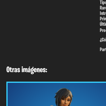
Tip
Rar
Int
Pri
Últ
Pre
¿Có
Par
Otras imágenes: