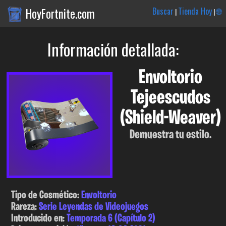
HoyFortnite.com
Buscar
Tienda Hoy
🌐
|
|
Información detallada:
Envoltorio
Tejeescudos
(Shield-Weaver)
Demuestra tu estilo.
Tipo de Cosmético:
Envoltorio
Rareza:
Serie Leyendas de Videojuegos
Introducido en:
Temporada 6 (Capítulo 2)