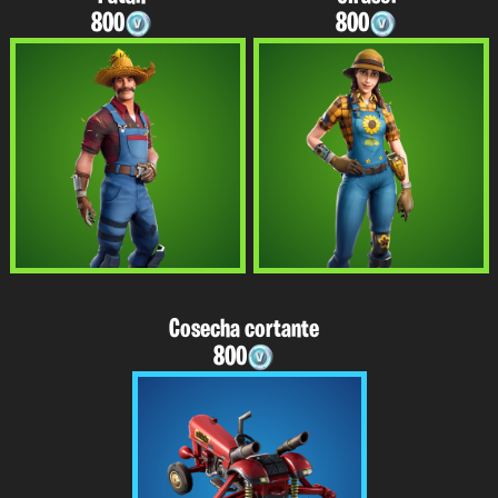
800
800
Cosecha cortante
800