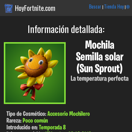
HoyFortnite.com
Buscar
Tienda Hoy
🌐
|
|
Información detallada:
Mochila
Semilla solar
(Sun Sprout)
La temperatura perfecta
Tipo de Cosmético:
Accesorio Mochilero
Rareza:
Poco común
Introducido en:
Temporada 8