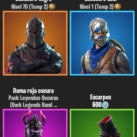
Nivel 70 (Temp 2)
Nivel 1 (Temp 2)
Dama roja oscura
Escarpes
Pack Leyendas Oscuras
600
(Dark Legends Bund ...