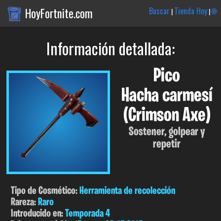
HoyFortnite.com
Buscar
Tienda Hoy
🌐
|
|
Información detallada:
Pico
Hacha carmesí
(Crimson Axe)
Sostener, golpear y
repetir
Tipo de Cosmético:
Herramienta de recolección
Rareza:
Raro
Introducido en:
Temporada 4