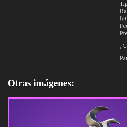
Ti
Ra
In
Fe
Pr
¿C
Pa
Otras imágenes: