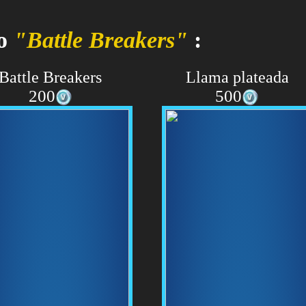
to
"Battle Breakers"
:
Battle Breakers
Llama plateada
200
500