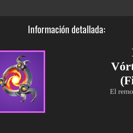
Información detallada:
Vórt
(F
El remo