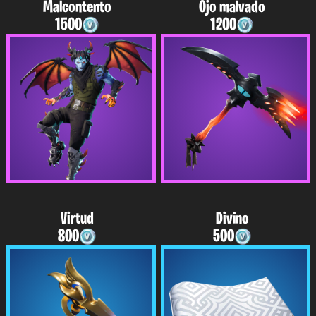
Malcontento
Ojo malvado
1500
1200
Virtud
Divino
800
500