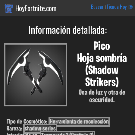
HoyFortnite.com
Buscar
Tienda Hoy
🌐
|
|
Información detallada:
Pico
Hoja sombría
(Shadow
Strikers)
Una de luz y otra de
oscuridad.
Tipo de Cosmético:
Herramienta de recolección
Rareza:
shadow series