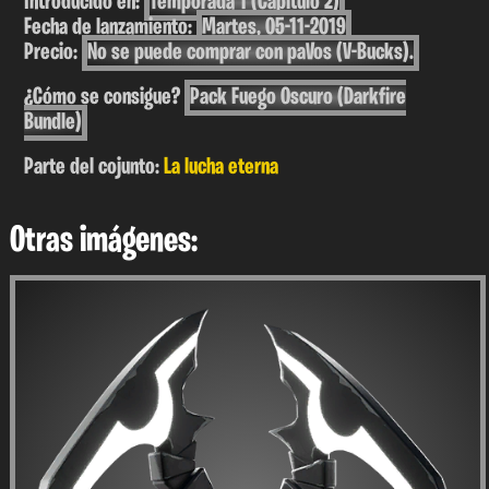
Introducido en:
Temporada 1 (Capítulo 2)
Fecha de lanzamiento:
Martes, 05-11-2019
Precio:
No se puede comprar con paVos (V-Bucks).
¿Cómo se consigue?
Pack Fuego Oscuro (Darkfire
Bundle)
Parte del cojunto:
La lucha eterna
Otras imágenes: