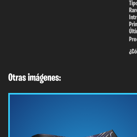
Tip
Rar
Int
Pri
Últ
Pre
¿Có
Otras imágenes: