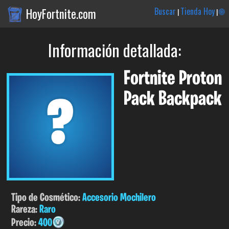
HoyFortnite.com
Buscar
Tienda Hoy
🌐
|
|
Información detallada:
Fortnite Proton
Pack Backpack
Tipo de Cosmético:
Accesorio Mochilero
Rareza:
Raro
Precio:
400