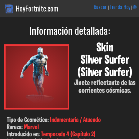
HoyFortnite.com
Buscar
Tienda Hoy
🌐
|
|
Información detallada:
Skin
Silver Surfer
(Silver Surfer)
Jinete reflectante de las
corrientes cósmicas.
Tipo de Cosmético:
Indumentaria / Atuendo
Rareza:
Marvel
Introducido en:
Temporada 4 (Capítulo 2)