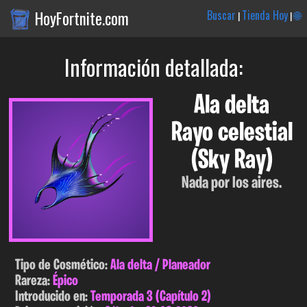
HoyFortnite.com
Buscar
Tienda Hoy
🌐
|
|
Información detallada:
Ala delta
Rayo celestial
(Sky Ray)
Nada por los aires.
Tipo de Cosmético:
Ala delta / Planeador
Rareza:
Épico
Introducido en:
Temporada 3 (Capítulo 2)