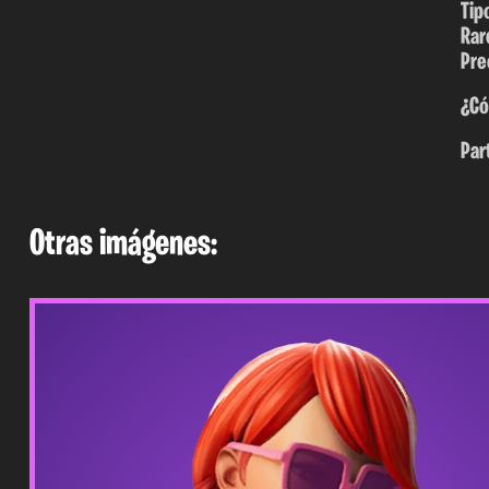
Tip
Rar
Pre
¿Có
Par
Otras imágenes: