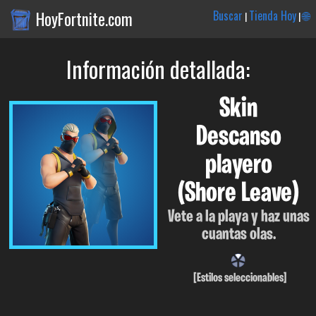
HoyFortnite.com
Buscar
Tienda Hoy
🌐
|
|
Información detallada:
Skin
Descanso
playero
(Shore Leave)
Vete a la playa y haz unas
cuantas olas.
[Estilos seleccionables]