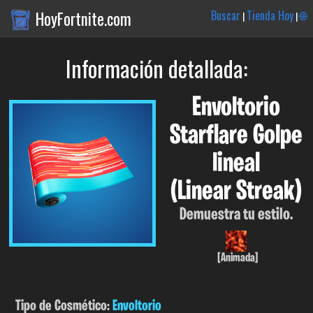
HoyFortnite.com
Buscar
Tienda Hoy
🌐
|
|
Información detallada:
Envoltorio
Starflare Golpe
lineal
(Linear Streak)
Demuestra tu estilo.
[Animada]
Tipo de Cosmético:
Envoltorio