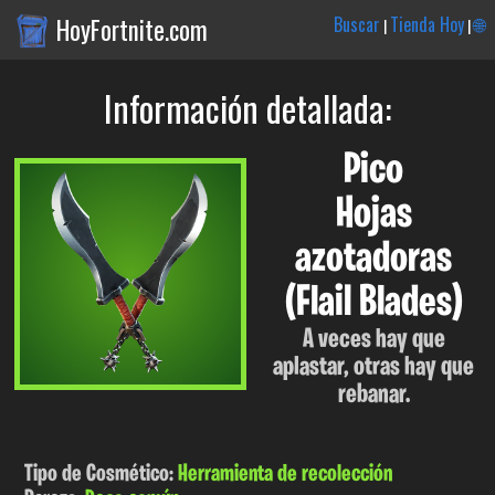
HoyFortnite.com
Buscar
Tienda Hoy
🌐
|
|
Información detallada:
Pico
Hojas
azotadoras
(Flail Blades)
A veces hay que
aplastar, otras hay que
rebanar.
Tipo de Cosmético:
Herramienta de recolección