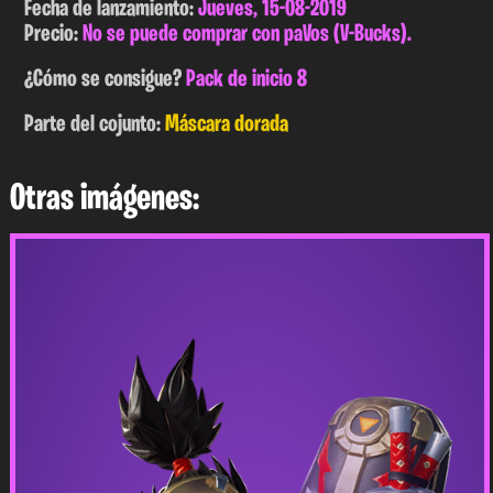
Fecha de lanzamiento:
Jueves, 15-08-2019
Precio:
No se puede comprar con paVos (V-Bucks).
¿Cómo se consigue?
Pack de inicio 8
Parte del cojunto:
Máscara dorada
Otras imágenes: