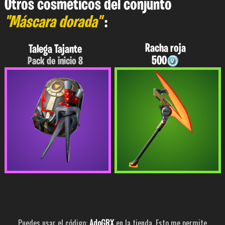
Otros cosméticos del conjunto
"Máscara dorada"
:
Racha roja
Talega Tajante
500
Pack de inicio 8
Puedes usar el código:
AdoGRX
en la tienda. Esto me permite