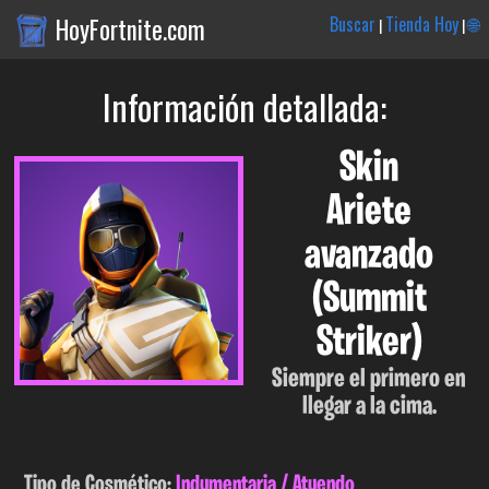
HoyFortnite.com
Buscar
Tienda Hoy
🌐
|
|
Información detallada:
Skin
Ariete
avanzado
(Summit
Striker)
Siempre el primero en
llegar a la cima.
Tipo de Cosmético:
Indumentaria / Atuendo