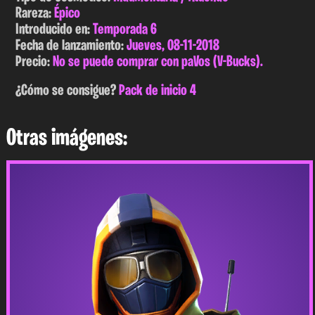
Rareza:
Épico
Introducido en:
Temporada 6
Fecha de lanzamiento:
Jueves, 08-11-2018
Precio:
No se puede comprar con paVos (V-Bucks).
¿Cómo se consigue?
Pack de inicio 4
Otras imágenes: