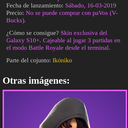
Fecha de lanzamiento:
Sábado, 16-03-2019
Precio:
No se puede comprar con paVos (V-
Bucks).
¿Cómo se consigue?
Skin exclusiva del
Galaxy S10+. Cajeable al jugar 3 partidas en
el modo Battle Royale desde el terminal.
Parte del cojunto:
Ikóniko
Otras imágenes: