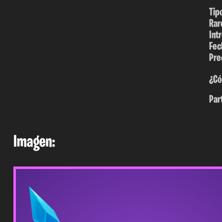
Tip
Rar
Int
Fec
Pre
¿Có
Par
Imagen: