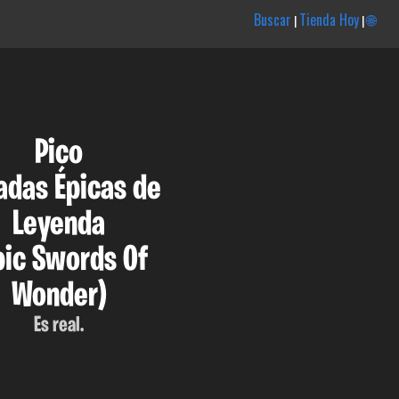
Buscar
Tienda Hoy
🌐
|
|
Pico
adas Épicas de
Leyenda
pic Swords Of
Wonder)
Es real.