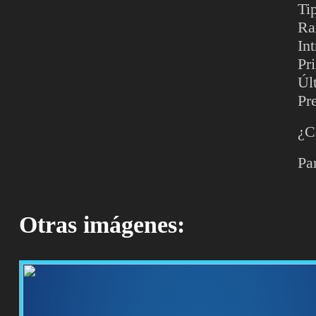
Ti
Ra
In
Pr
Úl
Pr
¿C
Pa
Otras imágenes: