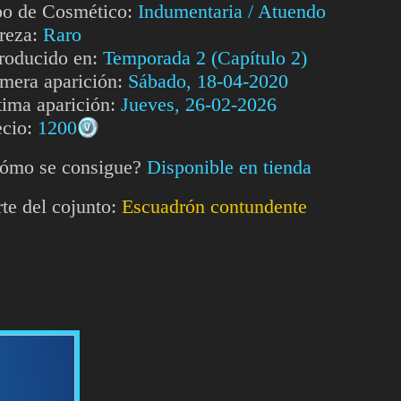
po de Cosmético:
Indumentaria / Atuendo
reza:
Raro
troducido en:
Temporada 2 (Capítulo 2)
imera aparición:
Sábado, 18-04-2020
tima aparición:
Jueves, 26-02-2026
ecio:
1200
ómo se consigue?
Disponible en tienda
rte del cojunto:
Escuadrón contundente