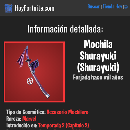
HoyFortnite.com
Buscar
Tienda Hoy
🌐
|
|
Información detallada:
Mochila
Shurayuki
(Shurayuki)
Forjada hace mil años
Tipo de Cosmético:
Accesorio Mochilero
Rareza:
Marvel
Introducido en:
Temporada 2 (Capítulo 2)