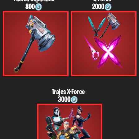
800
2000
Trajes X-Force
3000