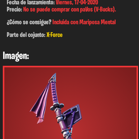
Fecha de lanzamiento:
Viernes, 17-04-2020
Precio:
No se puede comprar con paVos (V-Bucks).
¿Cómo se consigue?
Incluida con Mariposa Mental
Parte del cojunto:
X-Force
Imagen: