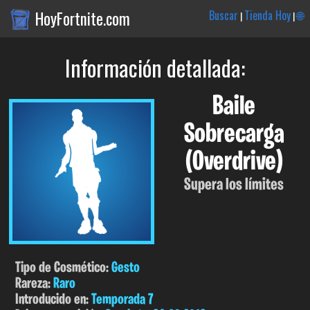
HoyFortnite.com
Buscar
Tienda Hoy
🌐
|
|
Información detallada:
Baile
Sobrecarga
(Overdrive)
Supera los límites
Tipo de Cosmético:
Gesto
Rareza:
Raro
Introducido en:
Temporada 7