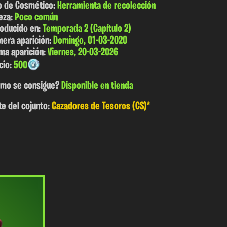
o de Cosmético:
Herramienta de recolección
eza:
Poco común
roducido en:
Temporada 2 (Capítulo 2)
mera aparición:
Domingo, 01-03-2020
ima aparición:
Viernes, 20-03-2026
cio:
500
mo se consigue?
Disponible en tienda
te del cojunto:
Cazadores de Tesoros (CS)*