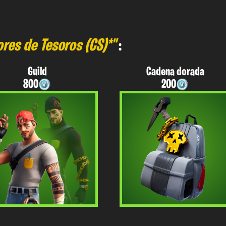
res de Tesoros (CS)*"
:
Guild
Cadena dorada
800
200