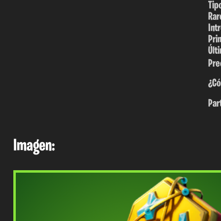
Tip
Rar
Int
Pri
Últ
Pre
¿Có
Par
Imagen: