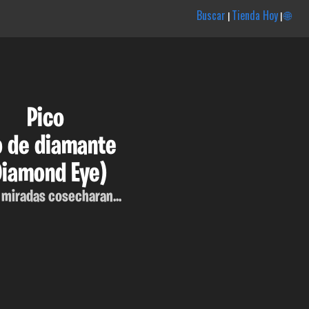
Buscar
Tienda Hoy
🌐
|
|
Pico
o de diamante
Diamond Eye)
s miradas cosecharan...